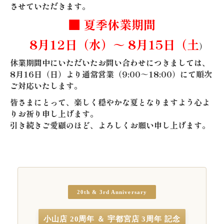
させていただきます。
■ 夏季休業期間
門まわり・車庫まわり・フェンス
　8月12日（水）～ 8月15日（土
門扉
）
休業期間中にいただいたお問い合わせにつきましては、
フェンス
8月16日（日）より通常営業（9:00～18:00）
にて順次
ご対応いたします。
機能門柱
皆さまにとって、楽しく穏やかな夏となりますよう心よ
カーゲート
りお祈り申し上げます。

引き続きご愛顧のほど、よろしくお願い申し上げます。
屋外収納（物置・ガレージ）
物置
ガレージ
20th & 3rd Anniversary
サイクルポート
ワンデイリフォーム
小山店 20周年 ＆ 宇都宮店 3周年 記念