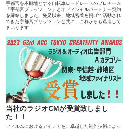
宇都宮を本拠地とする自転車ロードレースのプロチーム
「宇都宮ブリッツェン
」
と
オフィシャルパートナー契約
を締結しました。
発足以来、地域密着を掲げて活動され
てきた
宇都宮ブリッツェン
と共に、これからも邁進
して
まいります！
当社のラジオCMが受賞致しまし
た！！
フィルムにおけるアイデアを、卓越した制作技術によっ