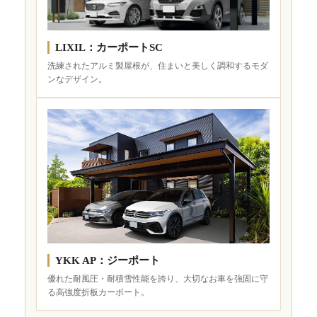
LIXIL：カーポートSC
洗練されたアルミ製屋根が、住まいと美しく調和するモダ
ンなデザイン。
ジーポート
IMAGE AREA
YKK AP：ジーポート
優れた耐風圧・耐積雪性能を誇り、大切なお車を強固に守
る高強度折板カーポート。