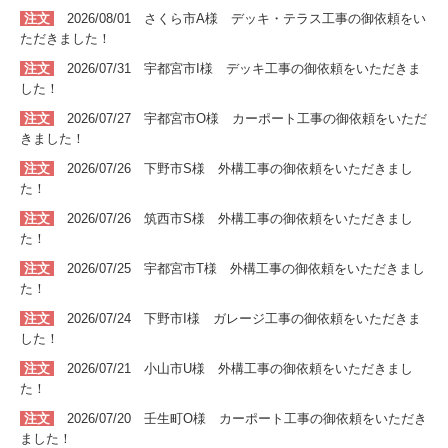
注文
2026/08/01 さくら市A
様 デッキ・テラス
工事
の
御依頼をい
ただきました！
注文
2026/07/31
宇都宮市I
様 デッキ
工事
の
御依頼をいただきま
した！
注文
2026/07/27
宇都宮市O
様 カーポート
工事
の
御依頼をいただ
きました！
注文
2026/07/26 下野市S
様 外構
工事
の
御依頼をいただきまし
た！
注文
2026/07/26 筑西市S
様 外構
工事
の
御依頼をいただきまし
た！
注文
2026/07/25 宇都宮市T
様 外構
工事
の
御依頼をいただきまし
た！
注文
2026/07/24 下野市I
様 ガレージ
工事
の
御依頼をいただきま
した！
注文
2026/07/21 小山市U
様 外構
工事
の
御依頼をいただきまし
た！
注文
2026/07/20 壬生町O
様 カーポート
工事
の
御依頼をいただき
ました！