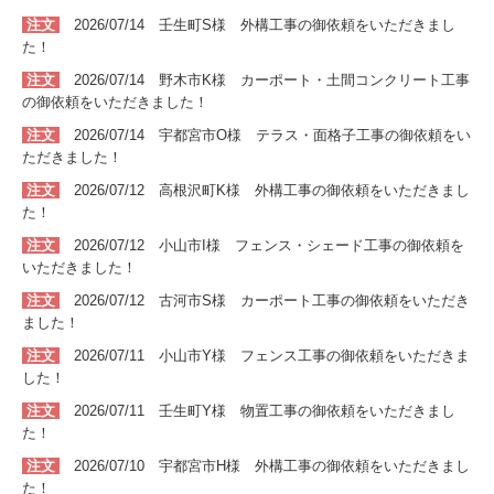
注文
2026/07/14 壬生町S
様 外構
工事
の
御依頼をいただきまし
た！
注文
2026/07/14 野木市K
様 カーポート・土間コンクリート
工事
の
御依頼をいただきました！
注文
2026/07/14 宇都宮市O
様 テラス・面格子
工事
の
御依頼をい
ただきました！
注文
2026/07/12 高根沢町K
様 外構
工事
の
御依頼をいただきまし
た！
注文
2026/07/12 小山市I
様 フェンス・シェード
工事
の
御依頼を
いただきました！
注文
2026/07/12 古河市S
様 カーポート
工事
の
御依頼をいただき
ました！
注文
2026/07/11 小山市Y
様 フェンス
工事
の
御依頼をいただきま
した！
注文
2026/07/11 壬生町Y
様 物置
工事
の
御依頼をいただきまし
た！
注文
2026/07/10 宇都宮市H
様 外構
工事
の
御依頼をいただきまし
た！