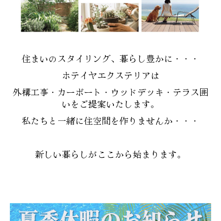
車庫まわり カーゲート
門まわり 門柱・門扉
物置
住まいのスタイリング、暮らし豊かに・・・
ホテイヤエクステリアは
ガレージ
外構工事・カーポート・ウッドデッキ・テラス囲
外構工事事例
いをご提案いたします。
# ご依頼の流れ
私たちと一緒に住空間を作りませんか・・・
# ショールーム
新しい暮らしがここから始まります。
車庫まわり
カーポート（１台用）
カーポートレギュラーR・F