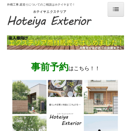
外構工事,庭造りについてのご相談はホテイヤまで！
# ホーム
# 選ばれる理由
# はじめての外構工事
# 施工事例
事前予約
はこちら！！
カーポート サイクルポート
デッキ
テラス
テラス囲い ガーデンルーム
フェンス ブロック