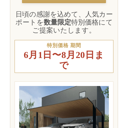
リフォーム玄関ドア 浴室中折れドア
日頃の感謝を込めて、人気カー
二重窓(インプラス）・リプラス
ポートを
数量限定
特別価格にて
ご提案いたします。
面格子・シャッター
よくある質問
特別価格 期間
6月1日〜8月20日ま
会社概要
で
お見積り・お問合せ
カーポートSC
IMAGE AREA