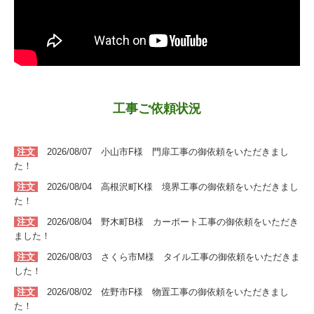
工事ご依頼状況
注文
2026/08/07 小山市F
様 門扉
工事
の
御依頼をいただきまし
た！
注文
2026/08/04 高根沢町K
様 境界
工事
の
御依頼をいただきまし
た！
注文
2026/08/04 野木町B
様 カーポート
工事
の
御依頼をいただき
ました！
注文
2026/08/03
さくら市M
様 タイル
工事
の
御依頼をいただきま
した！
注文
2026/08/02
佐野市F
様 物置
工事
の
御依頼をいただきまし
た！