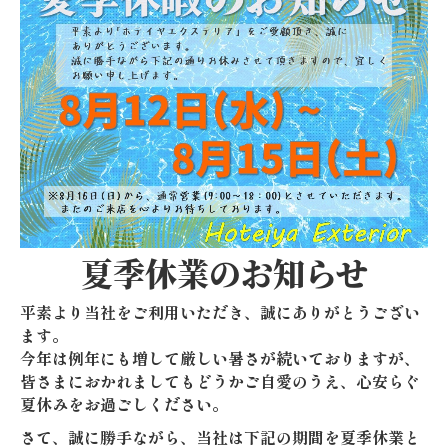
カーポート（２台用）
カーポートR・Fワイド
カーポート（３台用）
庭まわり
ウッドデッキ
デッキDS
夏季休業のお知らせ
デッキ（樹ら楽ステージ・リウッドデッキS）
平素より当社をご利用いただき、誠にありがとうござい
テラス屋根
ます。

今年は例年にも増して厳しい暑さが続いておりますが、
テラス囲い （サニージュ）
皆さまにおかれましてもどうかご自愛のうえ、心安らぐ
夏休みをお過ごしください。
ガーデンルーム ページ
さて、誠に勝手ながら、当社は下記の期間を夏季休業と
ガーデンルームGF