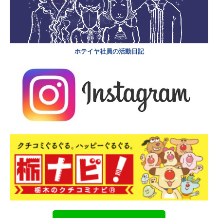
ホテイヤ社員の活動日記