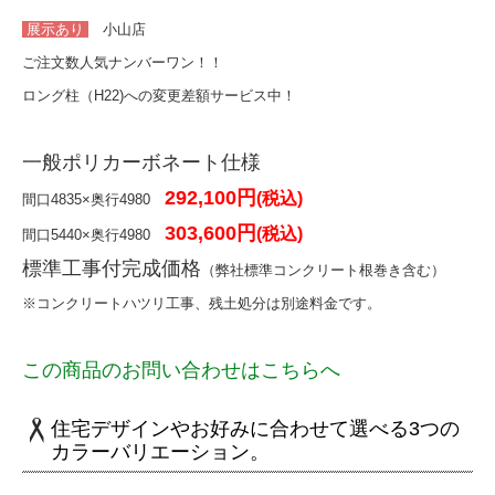
展示あり
小山店
門まわり・車庫まわり・フェンス
ご注文数人気ナンバーワン！！
門扉
ロング柱（H22)への変更差額サービス中！
フェンス
一般ポリカーボネート仕様
機能門柱
292,100円
(税込)
間口4835×奥行4980
303,600円
(税込)
カーゲート
間口5440×奥行4980
標準工事付完成価格
（弊社標準コンクリート根巻き含む）
屋外収納（物置・ガレージ）
※コンクリートハツリ工事、残土処分は別途料金です。
物置
この商品のお問い合わせはこちらへ
ガレージ
住宅デザインやお好みに合わせて選べる3つの
サイクルポート
カラーバリエーション。
ワンデイリフォーム