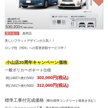
展示あり
真岡店
美しいフラットデザインが人気！！
ロング柱（H24）への変更差額サービス中！
小山店20周年キャンペーン価格
一般ポリカーボネート仕様
302,000円(税込)
間口4827×奥行5002
312,000円(税込)
間口5417×奥行5002
標準工事付完成価格
（弊社標準コンクリート根巻き含む）
※コンクリートハツリ工事・残土処分は別途料金です。