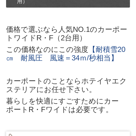
用）
車庫まわり カーゲート
門まわり 門柱・門扉
価格で選ぶなら人気NO.1のカーポー
物置
トワイドR・F（2台用）
ガレージ
この価格なのにこの強度
【耐積雪20
㎝ 耐風圧 風速＝34ｍ/秒相当】
外構工事事例
# ご依頼の流れ
カーポートのことならホテイヤエク
# ショールーム
ステリアにお任せ下さい。
車庫まわり
暮らしを快適にすごすためにカー
ポートR・Fワイドは必要です。
カーポート（１台用）
カーポートレギュラーR・F