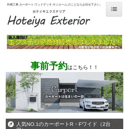
外構工事.カーポート.ウッドデッキ.サンルーム.のことならお任せ下さい。
# ホーム
# 選ばれる理由
# はじめての外構工事
# 施工事例
事前予約
はこちら！！
カーポート サイクルポート
デッキ
テラス
テラス囲い ガーデンルーム
フェンス ブロック
人気NO.1のカーポートR・Fワイド（2台