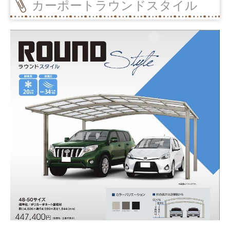
カーポートラウンドスタイル
カーポート（２台用）
カーポートR・Fワイド
カーポート（３台用）
庭まわり
ウッドデッキ
デッキDS
デッキ（樹ら楽ステージ・リウッドデッキS）
テラス屋根
テラス囲い （サニージュ）
ガーデンルーム ページ
ガーデンルームGF