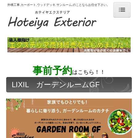
外構工事.カーポート.ウッドデッキ.サンルーム.のことならお任せ下さい。
# ホーム
# 選ばれる理由
# はじめての外構工事
# 施工事例
事前予約
はこちら！！
カーポート サイクルポート
LIXIL ガーデンルームGF
デッキ
テラス
テラス囲い ガーデンルーム
フェンス ブロック