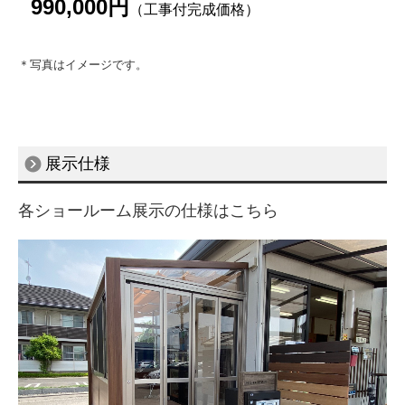
990,0
00円
（工事付完成価格）
門まわり・車庫まわり・フェンス
＊写真はイメージです。
門扉
フェンス
機能門柱
展示仕様
カーゲート
各ショールーム展示の仕様はこちら
屋外収納（物置・ガレージ）
物置
ガレージ
サイクルポート
ワンデイリフォーム