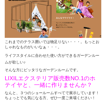
車庫まわり カーゲート
門まわり 門柱・門扉
物置
ガレージ
れまでのテラス囲いでは物足りない・・・。もっとお
こ
外構工事事例
しゃれなものがいいなぁ・・・。
ライフスタイルに合わせた使い方ができるガーデンルー
# ご依頼の流れ
ムが欲しい♪
# ショールーム
そんな方にピッタリなガーデンルームです。
LIXILエクステリア販売数NO.1のホ
車庫まわり
テイヤと、一緒に作りませんか？
カーポート（１台用）
なんと、３つのショールームすべてで展示しています！
ちょっとでも気になる方、ぜひ一度ご来場ください！
カーポートレギュラーR・F