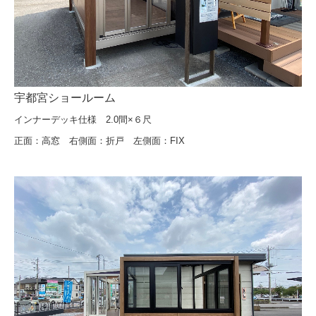
リフォーム玄関ドア 浴室中折れドア
二重窓(インプラス）・リプラス
面格子・シャッター
宇都宮ショールーム
よくある質問
インナーデッキ仕様 2.0間×６尺
正面：高窓 右側面：折戸 左側面：FIX
会社概要
お見積り・お問合せ