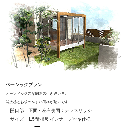
カーポート（２台用）
カーポートR・Fワイド
カーポート（３台用）
庭まわり
ウッドデッキ
デッキDS
デッキ（樹ら楽ステージ・リウッドデッキS）
ベーシックプラン
テラス屋根
オーソドックスな開閉の引き違い戸。
テラス囲い （サニージュ）
開放感とお求めやすい価格が魅力です。
開口部 正面・左右側面：テラスサッシ
ガーデンルーム ページ
サイズ 1.5間×6尺
インナーデッキ仕様
ガーデンルームGF