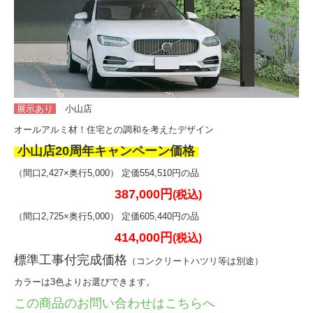
リフォーム玄関ドア 浴室中折れドア
二重窓(インプラス）・リプラス
面格子・シャッター
展示あり
小山店
よくある質問
オールアルミ材！住宅との調和を考えたデザイン
会社概要
小山店20周年キャンペーン価格
お見積り・お問合せ
（間口2,427×奥行5,000） 定価554,510円の品
387,000円
(税込)
（間口2,725×奥行5,000） 定価605,440円の品
414,000円
(税込)
標準工事付完成価格
（コンクリートハツリ等は別途）
カラーは3色よりお選びできます。
この商品のお問い合わせはこちらへ