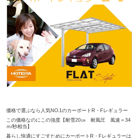
カーポート（２台用）
カーポートR・Fワイド
カーポート（３台用）
庭まわり
ウッドデッキ
デッキDS
デッキ（樹ら楽ステージ・リウッドデッキS）
テラス屋根
価格で選ぶなら人気NO.1のカーポートR・Fレギュラー
テラス囲い （サニージュ）
この価格なのにこの強度【耐雪20㎝ 耐風圧 風速＝34
ガーデンルーム ページ
ｍ/秒相当】
暮らし快適にすごすためにカーポートR・Fレギュラーは
ガーデンルームGF