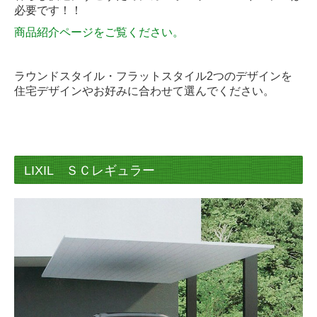
必要です！！
門まわり・車庫まわり・フェンス
商品紹介ページをご覧ください。
門扉
ラウンドスタイル・フラットスタイル2つのデザインを
フェンス
住宅デザインやお好みに合わせて選んでください。
機能門柱
カーゲート
LIXIL ＳＣレギュラー
屋外収納（物置・ガレージ）
物置
ガレージ
サイクルポート
ワンデイリフォーム