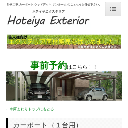
外構工事.カーポート.ウッドデッキ.サンルーム.のことならお任せ下さい。
# ホーム
# 選ばれる理由
# はじめての外構工事
# 施工事例
事前予約
はこちら！！
カーポート サイクルポート
デッキ
テラス
←車庫まわりトップにもどる
テラス囲い ガーデンルーム
フェンス ブロック
カーポート（１台用）