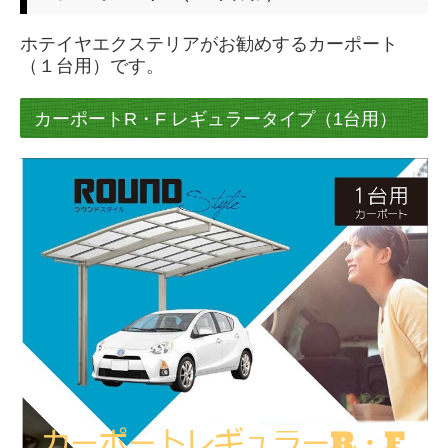
車庫まわり カーゲート
ホテイヤエクステリアがお勧めするカーポート
（１台用）です。
門まわり 門柱・門扉
物置
カーポートR・F レギュラータイプ（1台用）
ガレージ
外構工事事例
# ご依頼の流れ
# ショールーム
車庫まわり
カーポート（１台用）
カーポートレギュラーR・F