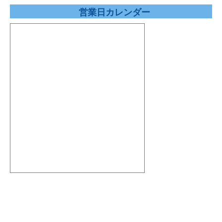
営業日カレンダー
リフォーム玄関ドア 浴室中折れドア
二重窓(インプラス）・リプラス
面格子・シャッター
よくある質問
会社概要
お見積り・お問合せ