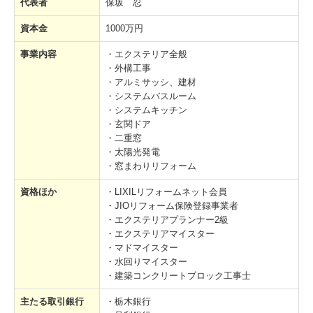
代表者
保坂 忍
カーポート（２台用）
資本金
1000万円
カーポートR・Fワイド
事業内容
・エクステリア全般
・外構工事
カーポート（３台用）
・アルミサッシ、建材
・システムバスルーム
庭まわり
・システムキッチン
・玄関ドア
ウッドデッキ
・二重窓
・太陽光発電
デッキDS
・窓まわりリフォーム
デッキ（樹ら楽ステージ・リウッドデッキS）
資格ほか
・LIXILリフォームネット会員
・JIOリフォーム保険登録事業者
・エクステリアプランナー2級
テラス屋根
・エクステリアマイスター
・マドマイスター
テラス囲い （サニージュ）
・水回りマイスター
・建築コンクリートブロック工事士
ガーデンルーム ページ
主たる取引銀行
・栃木銀行
ガーデンルームGF