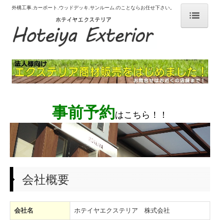
外構工事.カーポート.ウッドデッキ.サンルーム.のことならお任せ下さい。
# ホーム
# 選ばれる理由
# はじめての外構工事
# 施工事例
事前予約
はこちら！！
カーポート サイクルポート
デッキ
テラス
会社概要
テラス囲い ガーデンルーム
フェンス ブロック
会社名
ホテイヤエクステリア 株式会社