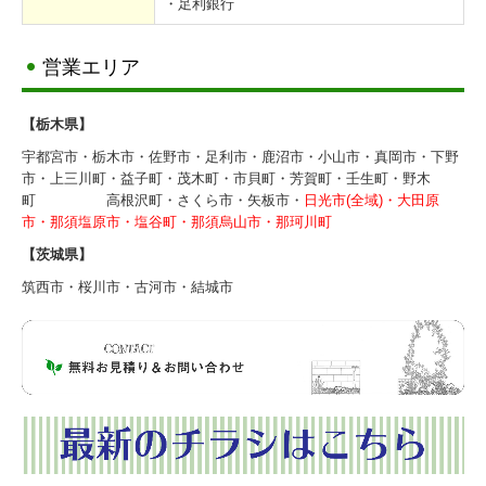
・足利銀行
門まわり・車庫まわり・フェンス
営業エリア
門扉
【栃木県】
フェンス
宇都宮市・栃木市・佐野市・足利市・鹿沼市・小山市・真岡市・下野
市・上三川町・益子町・茂木町・市貝町・芳賀町・壬生町・野木
機能門柱
町 高根沢町・さくら市・矢板市・
日光市(全域)・
大田原
市・那須塩原市・塩谷町・那須烏山市・那珂川町
カーゲート
【茨城県】
屋外収納（物置・ガレージ）
筑西市・桜川市・古河市・結城市
物置
ガレージ
サイクルポート
ワンデイリフォーム