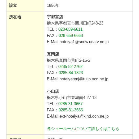
設立
1996年
車庫まわり カーゲート
所在地
宇都宮店
門まわり 門柱・門扉
栃木県宇都宮市西川田町248-23
TEL：
028-659-6611
物置
FAX：
028-659-6668
E-Mail:hoteiya1@snow.ucatv.ne.jp
ガレージ
真岡店
外構工事事例
栃木県真岡市荒町2-15-2
TEL：
0285-82-2762
FAX：
0285-84-1823
# ご依頼の流れ
E-Mail:hoteiyatenj@tulip.ocn.ne.jp
# ショールーム
小山店
栃木県小山市東城南4-27-13
車庫まわり
TEL：
0285-31-3667
FAX：
0285-31-3666
カーポート（１台用）
E-Mail:ext-hoteiya@kind.ocn.ne.jp
カーポートレギュラーR・F
各ショールームについて詳しくはこちら